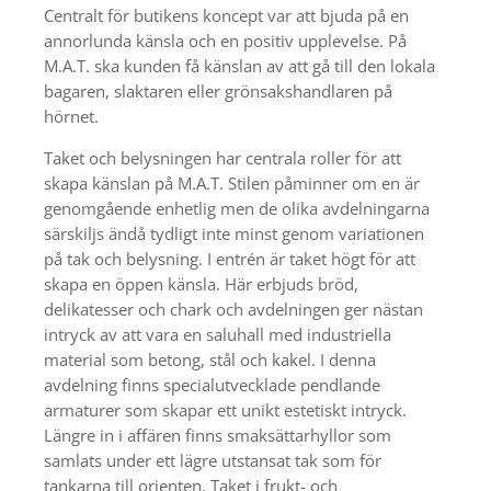
Centralt för butikens koncept var att bjuda på en
annorlunda känsla och en positiv upplevelse. På
M.A.T. ska kunden få känslan av att gå till den lokala
bagaren, slaktaren eller grönsakshandlaren på
hörnet.
Taket och belysningen har centrala roller för att
skapa känslan på M.A.T. Stilen påminner om en är
genomgående enhetlig men de olika avdelningarna
särskiljs ändå tydligt inte minst genom variationen
på tak och belysning. I entrén är taket högt för att
skapa en öppen känsla. Här erbjuds bröd,
delikatesser och chark och avdelningen ger nästan
intryck av att vara en saluhall med industriella
material som betong, stål och kakel. I denna
avdelning finns specialutvecklade pendlande
armaturer som skapar ett unikt estetiskt intryck.
Längre in i affären finns smaksättarhyllor som
samlats under ett lägre utstansat tak som för
tankarna till orienten. Taket i frukt- och