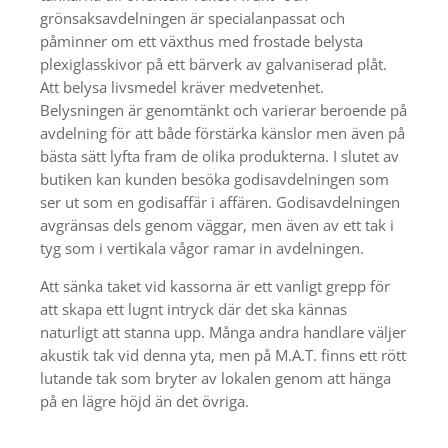
grönsaksavdelningen är specialanpassat och
påminner om ett växthus med frostade belysta
plexiglasskivor på ett bärverk av galvaniserad plåt.
Att belysa livsmedel kräver medvetenhet.
Belysningen är genomtänkt och varierar beroende på
avdelning för att både förstärka känslor men även på
bästa sätt lyfta fram de olika produkterna.
I slutet av
butiken kan kunden besöka godisavdelningen som
ser ut som en godisaffär i affären. Godisavdelningen
avgränsas dels genom väggar, men även av ett tak i
tyg som i vertikala vågor ramar in avdelningen.
Att sänka taket vid kassorna är ett vanligt grepp för
att skapa ett lugnt intryck där det ska kännas
naturligt att stanna upp. Många andra handlare väljer
akustik tak vid denna yta, men på M.A.T. finns ett rött
lutande tak som bryter av lokalen genom att hänga
på en lägre höjd än det övriga.