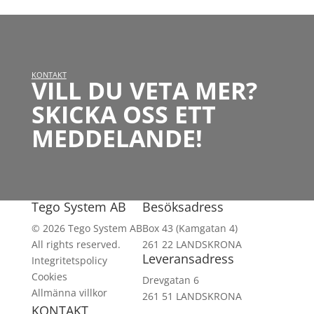
KONTAKT
VILL DU VETA MER?
SKICKA OSS ETT
MEDDELANDE!
Tego System AB
Besöksadress
© 2026 Tego System AB
Box 43 (Kamgatan 4)
All rights reserved.
261 22 LANDSKRONA
Leveransadress
Integritetspolicy
Cookies
Drevgatan 6
Allmänna villkor
261 51 LANDSKRONA
KONTAKT