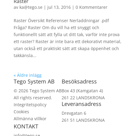
Raster
av
ka@tego.se
|
jul 13, 2016
|
0 Kommentarer
Raster Översikt Referenser Nerladdningar .pdf
Fråga? Raster Om du vill ha ett snyggt och
funktionellt sätt att fylla ut ditt tak, varför inte prova
ett raster? Raster är inte bara ett dekorativt material,
utan också ett praktiskt sätt att skapa öppenhet och
takkänsla...
« Äldre inlägg
Tego System AB
Besöksadress
© 2026 Tego System AB
Box 43 (Kamgatan 4)
All rights reserved.
261 22 LANDSKRONA
Leveransadress
Integritetspolicy
Cookies
Drevgatan 6
Allmänna villkor
261 51 LANDSKRONA
KONTAKT
info@tego.se