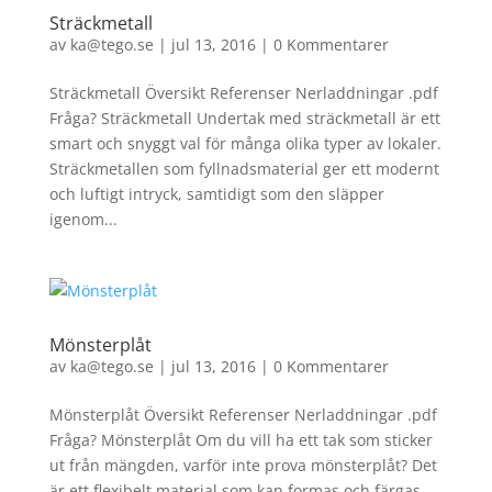
Sträckmetall
av
ka@tego.se
|
jul 13, 2016
|
0 Kommentarer
Sträckmetall Översikt Referenser Nerladdningar .pdf
Fråga? Sträckmetall Undertak med sträckmetall är ett
smart och snyggt val för många olika typer av lokaler.
Sträckmetallen som fyllnadsmaterial ger ett modernt
och luftigt intryck, samtidigt som den släpper
igenom...
Mönsterplåt
av
ka@tego.se
|
jul 13, 2016
|
0 Kommentarer
Mönsterplåt Översikt Referenser Nerladdningar .pdf
Fråga? Mönsterplåt Om du vill ha ett tak som sticker
ut från mängden, varför inte prova mönsterplåt? Det
är ett flexibelt material som kan formas och färgas