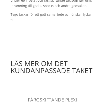
under ett frostat och färgskiftande tak som ger unik
inramning till godis, snacks och andra godsaker.
Tego tackar för ett gott samarbete och önskar lycka
till!
LÄS MER OM DET
KUNDANPASSADE TAKET
FÄRGSKIFTANDE PLEXI