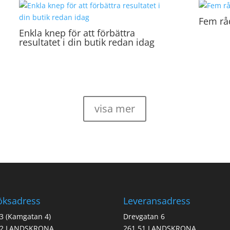
Fem rå
Enkla knep för att förbättra
resultatet i din butik redan idag
visa mer
öksadress
Leveransadress
3 (Kamgatan 4)
Drevgatan 6
22 LANDSKRONA
261 51 LANDSKRONA