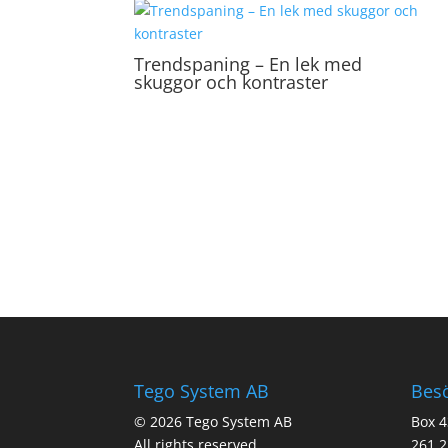
Trendspaning – En lek med
skuggor och kontraster
Tego System AB
Bes
© 2026 Tego System AB
Box 4
All rights reserved.
261 