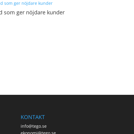
d som ger nöjdare kunder
KONTAKT
info@tego.se
ekonomi@tego.se