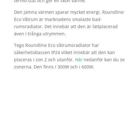
termo-stat och ger en skön värme.
Den jämna värmen sparar mycket energi. Roundline
Eco Våtrum är marknadens smalaste bad-
rumsradiator. Det innebär att den är lättplacerad
även i trånga utrymmen.
Tego Roundline Eco våtrumsradiator har
säkerhetsklassen IP24 vilket innebär att den kan
placeras i zon 2 och utanför.
Här
nedanför kan du se
zonerna. Den finns i 300W och i 600W.