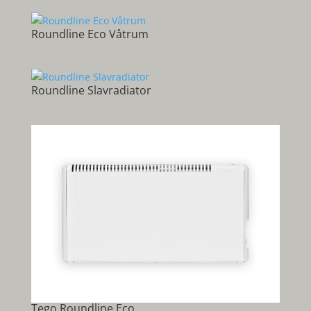
Roundline Eco Våtrum
Roundline Slavradiator
Tego Roundline Eco